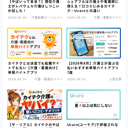
【やばいって本当？】現役介護
シェアフルは介護士や看護師に
士がレバウェル介護はしつこい
使える？口コミにみるカイテ
か試した！
ク・Ucareとの違い
2026.08.06
介護転職エージェント
2026.08.06
介護・看護のバイト
カイテクとは派遣でも転職サイ
【2026年8月】介護士が選ぶ日
トでもない【介護・看護向け】
払いおすすめ単発バイトアプリ
単発バイトアプリ
7選
2026.08.04
介護・看護のバイト
2026.08.03
人気記事
【ザ・リアル】カイテクのやば
Ucare(ユーケア)で評価されな