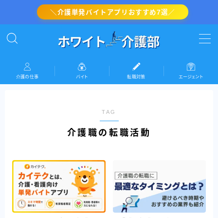
＼介護単発バイトアプリおすすめ7選／
MENU
介護の転職対策
介護の仕事
バイト
転職対策
エージェント
介護・看護のバイト
TAG
介護の仕事
介護職の転職活動
『ホワイト介護部』運営者情報(プロフィール)
お問い合わせ