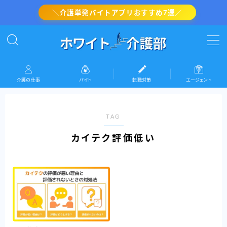
＼介護単発バイトアプリおすすめ7選／
MENU
介護の転職対策
介護の仕事
バイト
転職対策
エージェント
介護・看護のバイト
TAG
介護の仕事
カイテク評価低い
『ホワイト介護部』運営者情報(プロフィール)
お問い合わせ