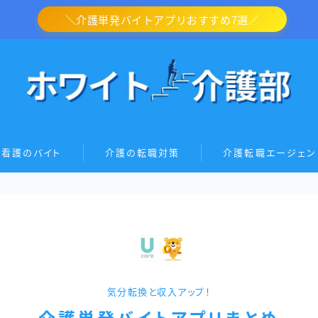
＼介護単発バイトアプリおすすめ7選／
・看護のバイト
介護の転職対策
介護転職エージェン
気分転換と収入アップ！