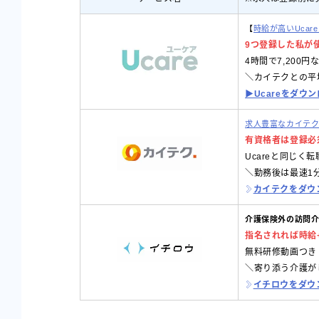
【
時給が高いUcar
9つ登録した私が
4時間で7,200
＼カイテクとの平均
▶︎Ucareをダ
求人豊富なカイテ
有資格者は登録必
Ucareと同じく
＼勤務後は最速1
カイテクをダウ
介護保険外の訪問
指名されれば時給+
無料研修動画つき
＼寄り添う介護が
イチロウをダウ