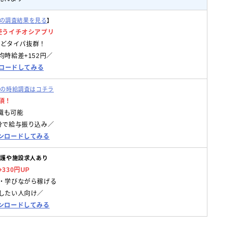
eの調査結果を見る
】
使うイチオシアプリ
円などタイパ抜群！
時給差+152円／
ウンロードしてみる
クの時給調査はコチラ
須！
転職も可能
分で給与振り込み／
ンロードしてみる
介護や施設求人あり
330円UP
・学びながら稼げる
したい人向け／
ンロードしてみる