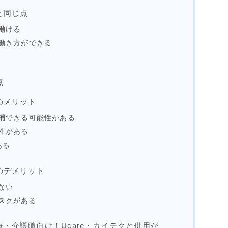
と同じ点
に働ける
働き方ができる
点
のメリット
消
できる可能性がある
性がある
ある
のデメリット
ない
スクがある
・介護職向け！Ucare・カイテクと併用が