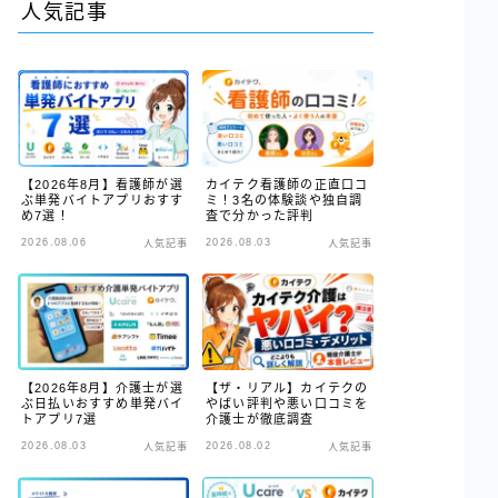
人気記事
【2026年8月】看護師が選
カイテク看護師の正直口コ
ぶ単発バイトアプリおすす
ミ！3名の体験談や独自調
め7選！
査で分かった評判
2026.08.06
2026.08.03
人気記事
人気記事
【2026年8月】介護士が選
【ザ・リアル】カイテクの
ぶ日払いおすすめ単発バイ
やばい評判や悪い口コミを
トアプリ7選
介護士が徹底調査
2026.08.03
2026.08.02
人気記事
人気記事