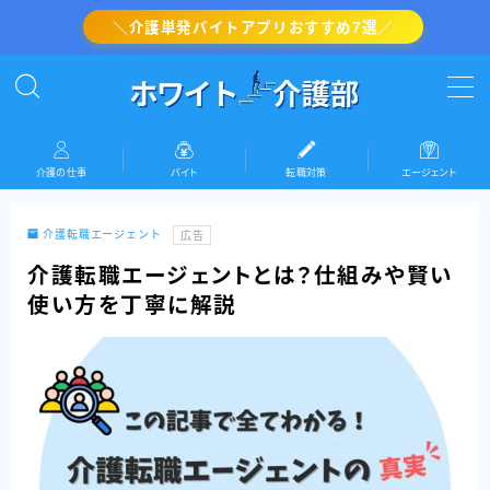
＼介護単発バイトアプリおすすめ7選／
MENU
介護の転職対策
介護の仕事
バイト
転職対策
エージェント
介護・看護のバイト
介護転職エージェント
広告
介護の仕事
介護転職エージェントとは？仕組みや賢い
使い方を丁寧に解説
『ホワイト介護部』運営者情報(プロフィール)
お問い合わせ