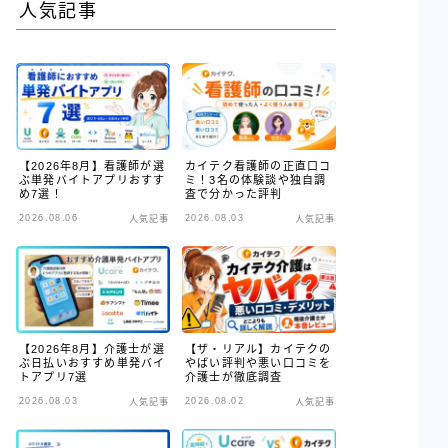
人気記事
【2026年8月】看護師が選
カイテク看護師の正直口コ
ぶ単発バイトアプリおすす
ミ！3名の体験談や独自調
め7選！
査で分かった評判
2026.08.06
2026.08.03
人気記事
人気記事
【2026年8月】介護士が選
【ザ・リアル】カイテクの
ぶ日払いおすすめ単発バイ
やばい評判や悪い口コミを
トアプリ7選
介護士が徹底調査
2026.08.03
2026.08.02
人気記事
人気記事