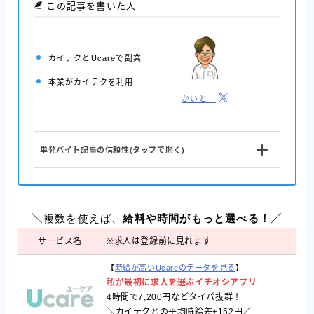
この記事を書いた人
カイテクとUcareで副業
本業がカイテクを利用
かいと
単発バイト記事の信頼性(タップで開く)
複数を使えば、
給料
や時間がもっと選べる！
＼
／
サービス名
※求人は登録前に見れます
【
時給が高いUcareのデータを見る
】
私が最初に求人を選ぶイチオシアプリ
4時間で7,200円などタイパ抜群！
＼カイテクとの平均時給差+152円／