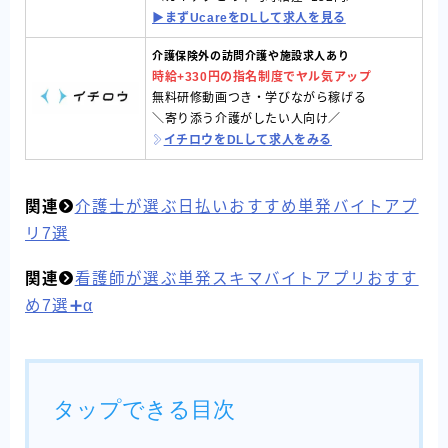
▶︎まずUcareをDLして求人を見る
介護保険外の訪問介護や施設求人あり
時給+330円の指名制度でヤル気アップ
無料研修動画つき・学びながら稼げる
＼寄り添う介護がしたい人向け／
イチロウをDLして求人をみる
関連
介護士が選ぶ日払いおすすめ単発バイトアプ
リ7選
関連
看護師が選ぶ単発スキマバイトアプリおすす
め7選➕α
タップできる目次