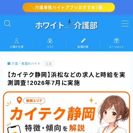
＼介護単発バイトアプリおすすめ7選／
MENU
介護の転職対策
介護の仕事
バイト
転職対策
エージェント
介護・看護のバイト
介護・看護のバイト
広告
介護の仕事
【カイテク静岡】浜松などの求人と時給を実
測調査！2026年7月に実施
『ホワイト介護部』運営者情報(プロフィール)
お問い合わせ