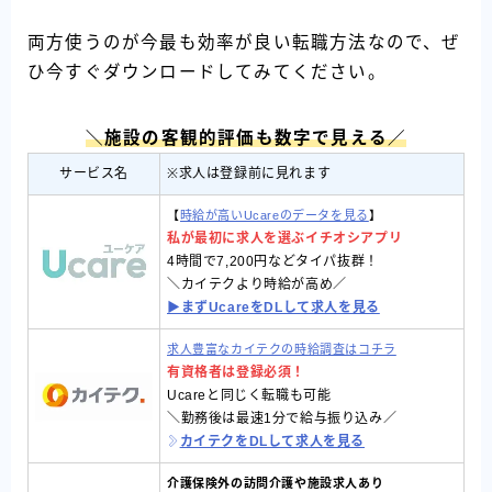
両方使うのが今最も効率が良い転職方法なので、ぜ
ひ今すぐダウンロードしてみてください。
＼施設の客観的評価も数字で見える／
サービス名
※求人は登録前に見れます
【
時給が高いUcareのデータを見る
】
私が最初に求人を選ぶイチオシアプリ
4時間で7,200円などタイパ抜群！
＼カイテクより時給が高め／
▶︎まずUcareをDLして求人を見る
求人豊富なカイテクの時給調査はコチラ
有資格者は登録必須！
Ucareと同じく転職も可能
＼勤務後は最速1分で給与振り込み／
カイテクをDLして求人を見る
介護保険外の訪問介護や施設求人あり