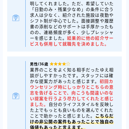
明してくれました。ただ、希望していた
「日勤のみ・残業少なめ」の条件に合う
求人は少なく、紹介された施設は夜勤や
シフト制が中心でした。面接調整や履歴
書の添削などのサポートは手厚かったも
のの、連絡頻度が多く、少しプレッシャ
ーを感じました。
結果的に他の紹介サー
ビスも併用して就職先を決めました。
男性/36歳

業界のことをよく知る相手だったゆえ相
談がしやすかったです。スタッフには確
かな提案力があったと感じます。
初回カ
ウンセリング時にしっかりとこちらの意
志を告げることで、向こうも間違いのな
い提案を行うよう尽力してくれたと感じ
ました。
自分のライフスタイルを反映し
た上でもっとも良いものを選んでくれた
ことで助かったと感じました。
こちらだ
けの非公開の案件もあったことで独自の
価値もあったと言えます。