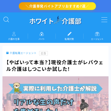
＼介護単発バイトアプリおすすめ7選／
MENU
介護の転職対策
介護の仕事
バイト
転職対策
エージェント
介護・看護のバイト
介護転職エージェント
広告
介護の仕事
【やばいって本当？】現役介護士がレバウェ
ル介護はしつこいか試した！
『ホワイト介護部』運営者情報(プロフィール)
お問い合わせ