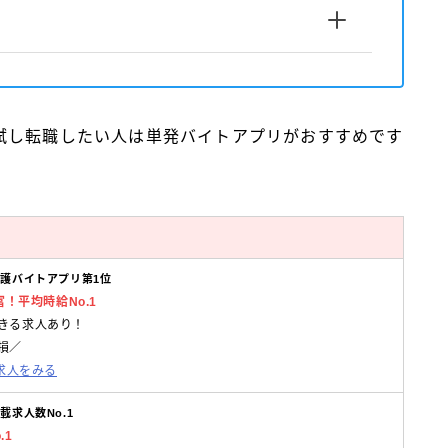
試し転職したい人は単発バイトアプリがおすすめです
徴
護バイトアプリ第1位
富！
平均時給No.1
きる求人あり！
損／
の求人をみる
載求人数No.1
.1