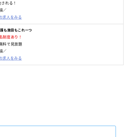
金される！
損／
の求人をみる
介護も施設もこれ一つ
名制度あり！
無料で見放題
損／
の求人をみる