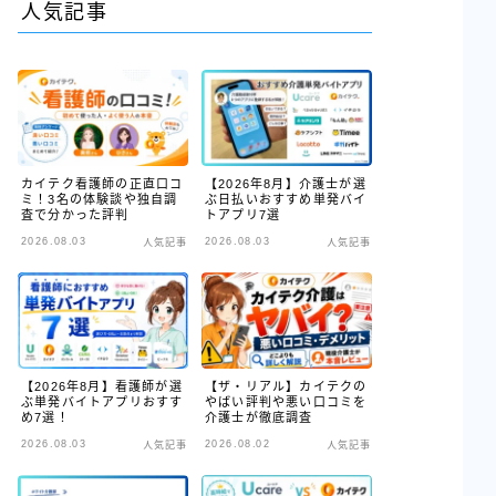
人気記事
カイテク看護師の正直口コ
【2026年8月】介護士が選
ミ！3名の体験談や独自調
ぶ日払いおすすめ単発バイ
査で分かった評判
トアプリ7選
2026.08.03
2026.08.03
人気記事
人気記事
【2026年8月】看護師が選
【ザ・リアル】カイテクの
ぶ単発バイトアプリおすす
やばい評判や悪い口コミを
め7選！
介護士が徹底調査
2026.08.03
2026.08.02
人気記事
人気記事