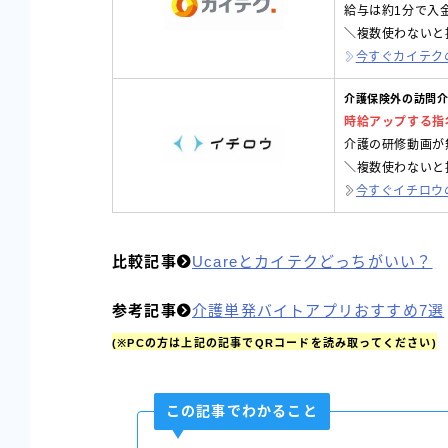
給与は約1分で入
＼複数使わないと
今すぐカイテク
介護保険外の訪問
時給アップする指
介護の研修動画が
＼複数使わないと
今すぐイチロウ
比較記事
Ucareとカイテクどっちがいい？
参考記事
介護単発バイトアプリおすすめ7選
(※PCの方は上記の記事でQRコードを読み取ってください)
この記事でわかること