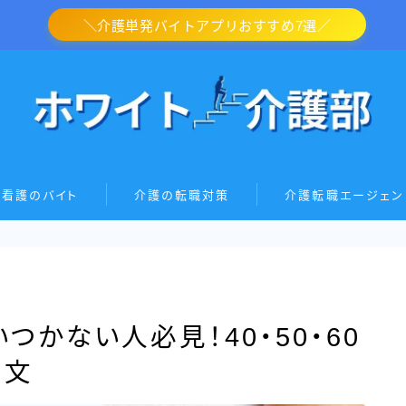
＼介護単発バイトアプリおすすめ7選／
・看護のバイト
介護の転職対策
介護転職エージェン
かない人必見！40・50・60
例文