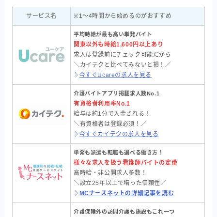
サービス名
※1〜4時間から始めるのがおすすめ
平均時給が最も高い単発バイト
関東以外も
時給1,600円以上
あり
求人は登録前にチェック可能だから
＼カイテクと比べてみないと損！／
今すぐUcareの求人を見る
介護バイトアプリ掲載求人数No.1
有資格者利用率No.1
給与は約1分で入金される！
＼有資格者は登録必須！／
今すぐカイテクの求人を見る
！
単発も派遣も転職も選べる働き方
様々な求人を扱う看護師バイトの定番
高時給・非公開求人多数！
＼設立25年以上で培った信頼性／
MCナースネットの詳細記事を読む
介護保険外の訪問介護も施設もこれ一つ