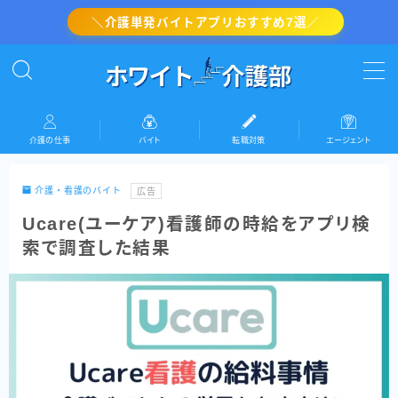
＼介護単発バイトアプリおすすめ7選／
MENU
介護の転職対策
介護の仕事
バイト
転職対策
エージェント
介護・看護のバイト
介護・看護のバイト
広告
介護の仕事
Ucare(ユーケア)看護師の時給をアプリ検
索で調査した結果
『ホワイト介護部』運営者情報(プロフィール)
お問い合わせ