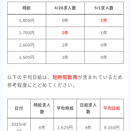
時給
4/28求人数
5/1求人数
1,800円
0件
2件
1,700円
2件
1件
1,600円
1件
0件
1,500円
1件
0件
以下の平均日給は、
短時間勤務
が含まれているため
参考程度にとどめてください。
時給求人
日給求人
日付
平均時給
平均日給
数
数
2025/4/
4件
1,625円
4件
9,150円