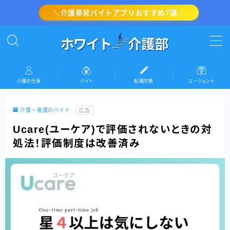
＼介護単発バイトアプリおすすめ7選／
MENU
介護の転職対策
介護の仕事
バイト
転職対策
エージェント
介護・看護のバイト
介護・看護のバイト
広告
介護の仕事
Ucare(ユーケア)で評価されないときの対
処法！評価制度は改善済み
『ホワイト介護部』運営者情報(プロフィール)
お問い合わせ