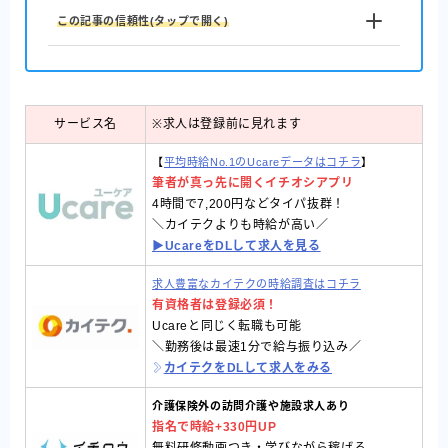
この記事の信頼性(タップで開く)
サービス名
※求人は登録前に見れます
【
平均時給No.1のUcareデータはコチラ
】
筆者が真っ先に開くイチオシアプリ
4時間で7,200円などタイパ抜群！
＼カイテクよりも時給が高い／
▶︎UcareをDLして求人を見る
求人豊富なカイテクの時給調査はコチラ
有資格者は登録必須！
Ucareと同じく転職も可能
＼勤務後は最速1分で給与振り込み／
カイテクをDLして求人をみる
介護保険外の訪問介護や施設求人あり
指名で時給+330円UP