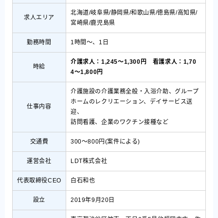
北海道/岐阜県/静岡県/和歌山県/徳島県/高知県/
求人エリア
宮崎県/鹿児島県
勤務時間
1時間〜、1日
介護求人：1,245〜1,300円
看護求人：1,70
時給
4〜1,800円
介護施設の介護業務全般・入浴介助、グループ
ホームのレクリエーション、デイサービス送
仕事内容
迎、
訪問看護、企業のワクチン接種など
交通費
300〜800円(案件による)
運営会社
LDT株式会社
代表取締役CEO
白石和也
設立
2019年9月20日