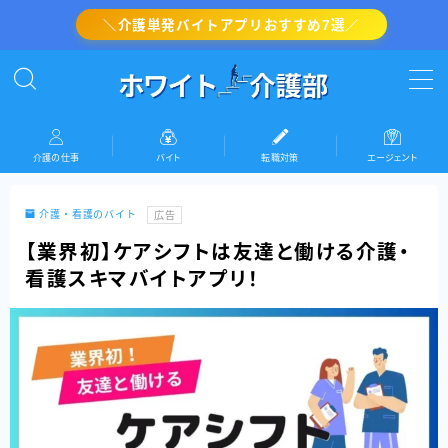
＼介護単発バイトアプリおすすめ7選／
MENU
介護の転職対策
介護の仕事
バイト
転職対策
エージェント
介護・看護のバイト
介護・看護のバイト
広告
介護の仕事
【業界初】ケアシフトは友達と働ける介護・
看護スキマバイトアプリ！
『ホワイト介護部』運営者情報(プロフィール)
お問い合わせ