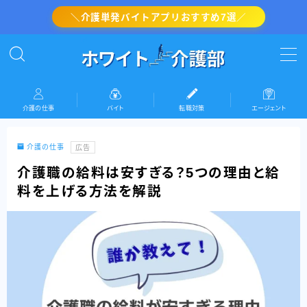
＼介護単発バイトアプリおすすめ7選／
MENU
介護の転職対策
介護の仕事
バイト
転職対策
エージェント
介護・看護のバイト
介護の仕事
広告
介護の仕事
介護職の給料は安すぎる？5つの理由と給
料を上げる方法を解説
『ホワイト介護部』運営者情報(プロフィール)
お問い合わせ