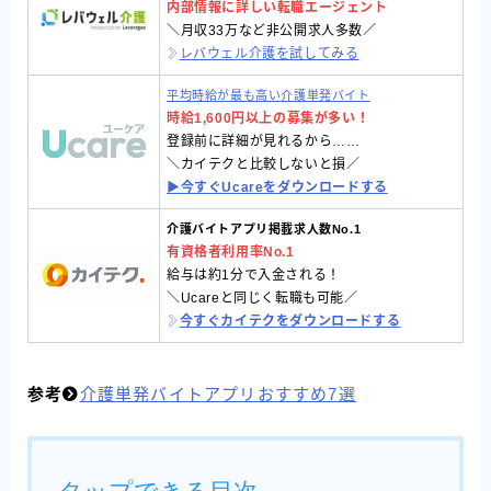
内部情報に詳しい転職エージェント
＼月収33万など非公開求人多数／
レバウェル介護を試してみる
平均時給が最も高い介護単発バイト
時給1,600円以上の募集が多い！
登録前に詳細が見れるから……
＼カイテクと比較しないと損／
▶︎今すぐUcareをダウンロードする
介護バイトアプリ掲載求人数No.1
有資格者利用率No.1
給与は約1分で入金される！
＼Ucareと同じく転職も可能／
今すぐカイテクをダウンロードする
参考
介護単発バイトアプリおすすめ7選