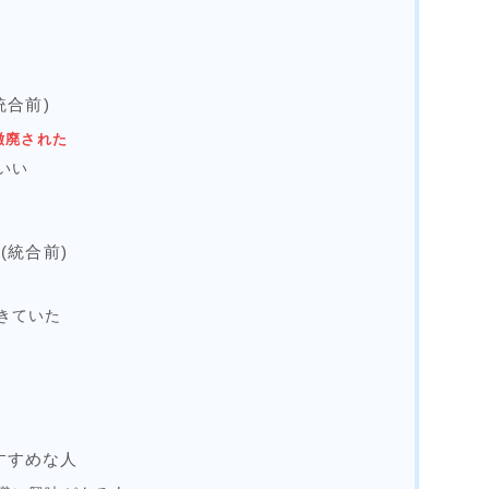
統合前)
撤廃された
いい
(統合前)
きていた
すすめな人