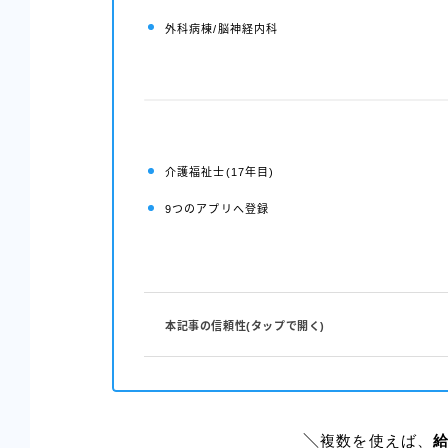
外科病棟/脳神経内科
介護福祉士(17年目)
9つのアプリへ登録
本記事の信頼性(タップで開く)
複数を使えば、
＼