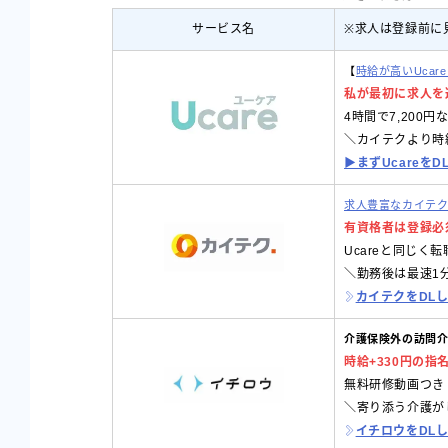
サービス名
※求人は登録前に
【
時給が高いUcar
私が最初に求人を
4時間で7,200
＼カイテクより時
▶︎まずUcareを
求人豊富なカイテ
有資格者は登録必
Ucareと同じく
＼勤務後は最速1
カイテクをDL
介護保険外の訪問
時給+330円の指
無料研修動画つき
＼寄り添う介護が
イチロウをDL