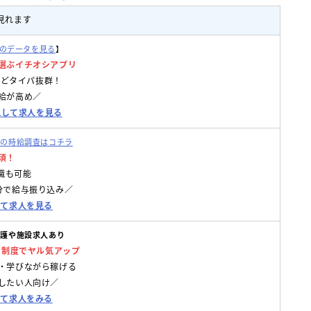
見れます
eのデータを見る
】
選ぶイチオシアプリ
円などタイパ抜群！
給が高め／
DLして求人を見る
クの時給調査はコチラ
須！
転職も可能
分で給与振り込み／
して求人を見る
介護や施設求人あり
名制度でヤル気アップ
・学びながら稼げる
したい人向け／
して求人をみる