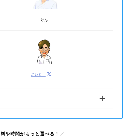
けん
かいと
給料
や時間がもっと選べる！
／