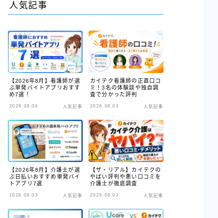
人気記事
【2026年8月】看護師が選
カイテク看護師の正直口コ
ぶ単発バイトアプリおすす
ミ！3名の体験談や独自調
め7選！
査で分かった評判
2026.08.06
2026.08.03
人気記事
人気記事
【2026年8月】介護士が選
【ザ・リアル】カイテクの
ぶ日払いおすすめ単発バイ
やばい評判や悪い口コミを
トアプリ7選
介護士が徹底調査
2026.08.03
2026.08.02
人気記事
人気記事