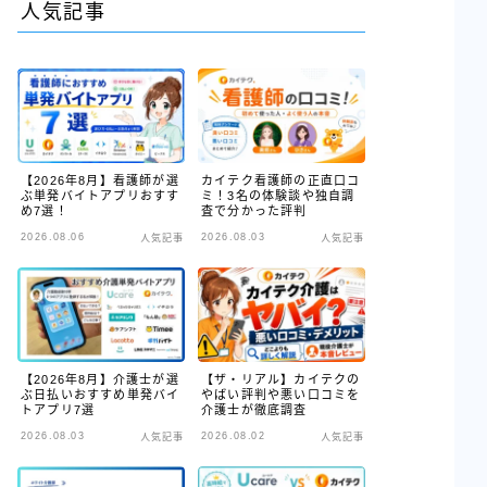
人気記事
【2026年8月】看護師が選
カイテク看護師の正直口コ
ぶ単発バイトアプリおすす
ミ！3名の体験談や独自調
め7選！
査で分かった評判
2026.08.06
2026.08.03
人気記事
人気記事
【2026年8月】介護士が選
【ザ・リアル】カイテクの
ぶ日払いおすすめ単発バイ
やばい評判や悪い口コミを
トアプリ7選
介護士が徹底調査
2026.08.03
2026.08.02
人気記事
人気記事