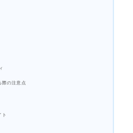
ィ
る際の注意点
イト