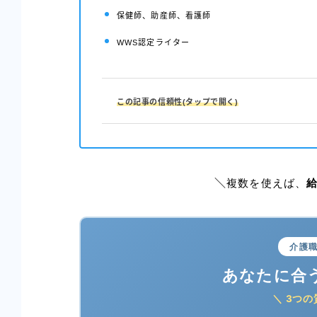
保健師、助産師、看護師
WWS認定ライター
この記事の信頼性(タップで開く)
複数を使えば、
＼
介護
あなたに合
＼ 3つ