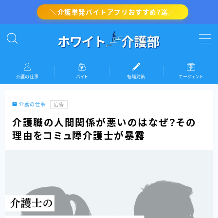
＼介護単発バイトアプリおすすめ7選／
MENU
介護の転職対策
介護の仕事
バイト
転職対策
エージェント
介護・看護のバイト
介護の仕事
広告
介護の仕事
介護職の人間関係が悪いのはなぜ？その
理由をコミュ障介護士が暴露
『ホワイト介護部』運営者情報(プロフィール)
お問い合わせ