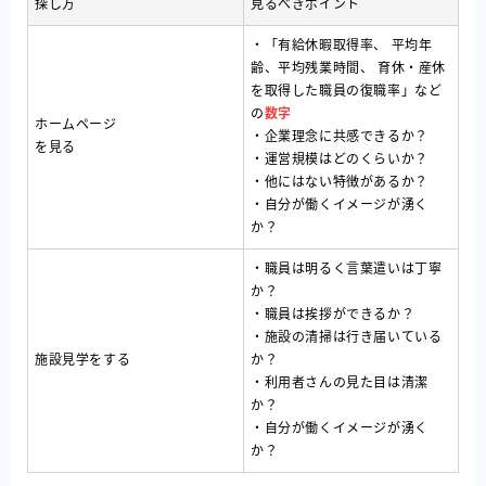
探し方
見るべきポイント
・「有給休暇取得率、 平均年
齢、平均残業時間、 育休・産休
を取得した職員の復職率」など
の
数字
ホームページ
・企業理念に共感できるか？
を見る
・運営規模はどのくらいか？
・他にはない特徴があるか？
・自分が働くイメージが湧く
か？
・職員は明るく言葉遣いは丁寧
か？
・職員は挨拶ができるか？
・施設の清掃は行き届いている
施設見学をする
か？
・利用者さんの見た目は清潔
か？
・自分が働くイメージが湧く
か？