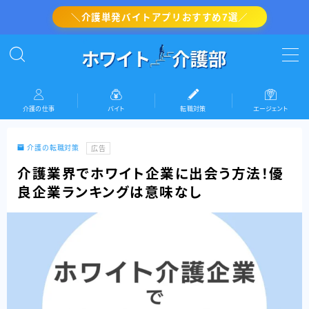
＼介護単発バイトアプリおすすめ7選／
MENU
介護の転職対策
介護の仕事
バイト
転職対策
エージェント
介護・看護のバイト
介護の転職対策
広告
介護の仕事
介護業界でホワイト企業に出会う方法！優
良企業ランキングは意味なし
『ホワイト介護部』運営者情報(プロフィール)
お問い合わせ