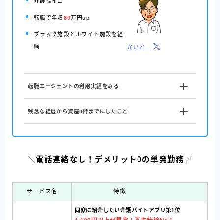
介護福祉士
転職で年収
89
万円up
ブラック施設と
ホワイト施設を経
験
かいと
転職エージェントの利用実績をみる
残念な経歴から資産8桁までにしたこと
＼電話連絡なし！デメリット0の単発勤務／
サービス名
特徴
同僚に紹介したい介護バイトアプリ第1位