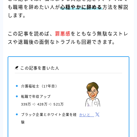
も職場を辞めたい人が
心穏やかに辞める
方法を解説
します。
この記事を読めば、
罪悪感
をともなう無駄なストレ
スや退職後の面倒なトラブルも回避できます。
この記事を書いた人
介護福祉士
（17年目）
転職で年収アップ
339万
428万
521万
ブラック企業とホワイト企業を経
かいと
験