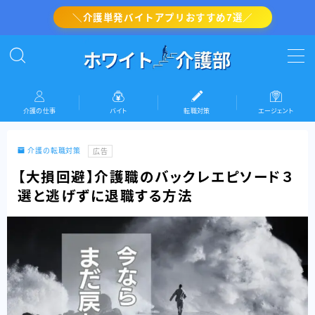
＼介護単発バイトアプリおすすめ7選／
MENU
介護の転職対策
介護の仕事
バイト
転職対策
エージェント
介護・看護のバイト
介護の転職対策
広告
介護の仕事
【大損回避】介護職のバックレエピソード３
選と逃げずに退職する方法
『ホワイト介護部』運営者情報(プロフィール)
お問い合わせ