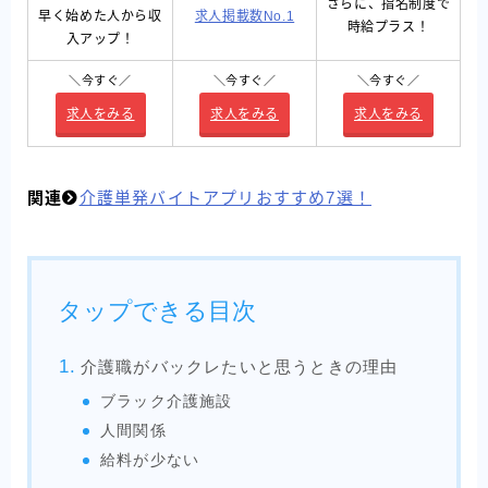
さらに、指名制度で
早く始めた人から収
求人掲載数No.1
時給プラス！
入アップ！
＼今すぐ／
＼今すぐ／
＼今すぐ／
求人をみる
求人をみる
求人をみる
関連
介護単発バイトアプリおすすめ7選！
タップできる目次
介護職がバックレたいと思うときの理由
ブラック介護施設
人間関係
給料が少ない